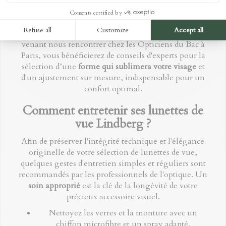
votre future paire de lunettes Lindberg, le créateur
danois a choisi de confier la distribution de ses
collections à un réseau exclusif d'opticiens agréés. En
venant nous rencontrer chez les Opticiens du Bac à
Paris, vous bénéficierez de conseils d'experts pour la
sélection d’une
forme qui sublimera votre visage
et
d'un ajustement sur mesure, indispensable pour un
confort optimal.
Comment entretenir ses lunettes de
vue Lindberg ?
Afin de préserver l'intégrité technique et l'élégance
originelle de votre sélection de lunettes de vue,
quelques gestes d'entretien simples et réguliers sont
recommandés par les professionnels de l'optique. Un
soin approprié
est la clé de la longévité de votre
précieux accessoire visuel.
Nettoyez les verres et la monture avec un
chiffon microfibre et un spray adapté.