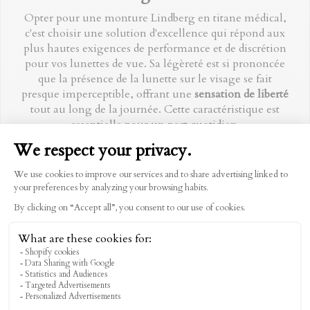
Opter pour une monture Lindberg en titane médical,
c'est choisir une solution d'excellence qui répond aux
plus hautes exigences de performance et de discrétion
pour vos
lunettes de vue
. Sa légèreté est si prononcée
que la présence de la lunette sur le visage se fait
presque imperceptible, offrant une
sensation de liberté
tout au long de la journée. Cette caractéristique est
essentielle pour un port quotidien.
Au-delà de son poids plume, ce matériau se distingue
par une robustesse exceptionnelle qui garantit une
longévité remarquable à votre monture. Enfin, son
caractère hypoallergénique
en fait une option idéale
pour les peaux les plus sensibles, prévenant toute
irritation. C'est la garantie d'un confort absolu et
durable.
Où trouver ma paire de lunettes
Lindberg ?
Pour garantir l'authenticité et l'ajustement parfait de